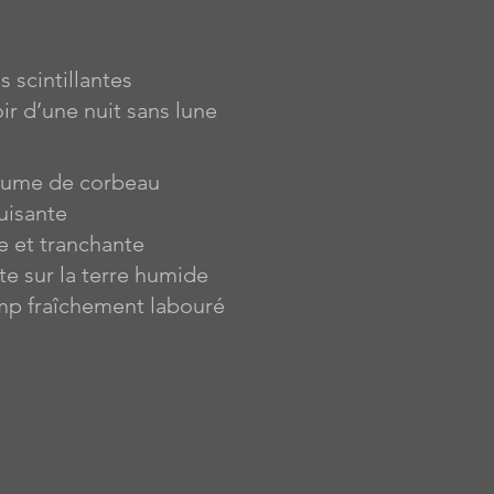
s scintillantes
ir d’une nuit sans lune
plume de corbeau
luisante
e et tranchante
e sur la terre humide
mp fraîchement labouré