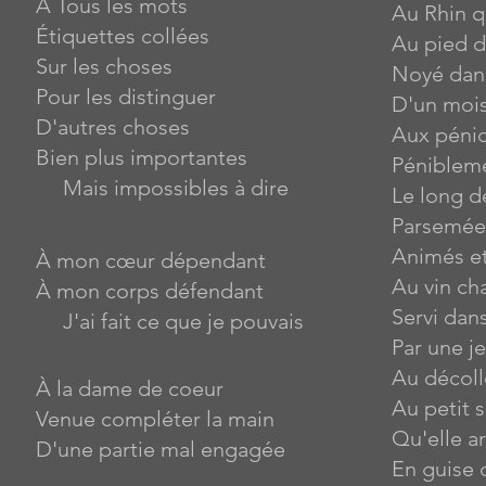
À Tous les mots
Au Rhin q
Étiquettes collées
Au pied d
Sur les choses
Noyé dans
Pour les distinguer
D'un moi
D'autres choses
Aux péni
Bien plus importantes
Pénibleme
Mais impossibles à dire
Le long d
Parsemée
Animés et
À mon cœur dépendant
Au vin c
À mon corps défendant
Servi dan
J'ai fait ce que je pouvais
Par une 
Au décol
À la dame de coeur
Au petit 
Venue compléter la main
Qu'elle a
D'une partie mal engagée
En guise