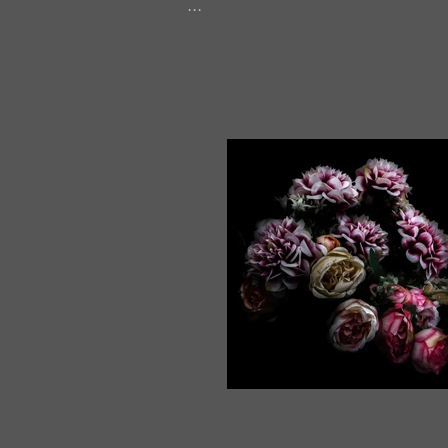
...
D'or et de lumière