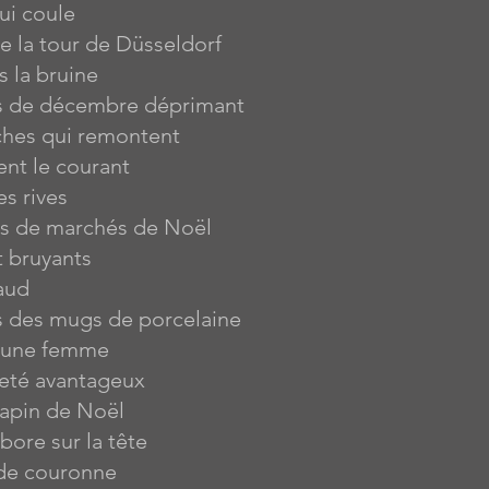
ui coule
e la tour de Düsseldorf
 la bruine
s de décembre déprimant
ches qui remontent
nt le courant
es rives
s de marchés de Noël
 bruyants
haud
s des mugs de porcelaine
jeune femme
leté avantageux
sapin de Noël
rbore sur la tête
 de couronne