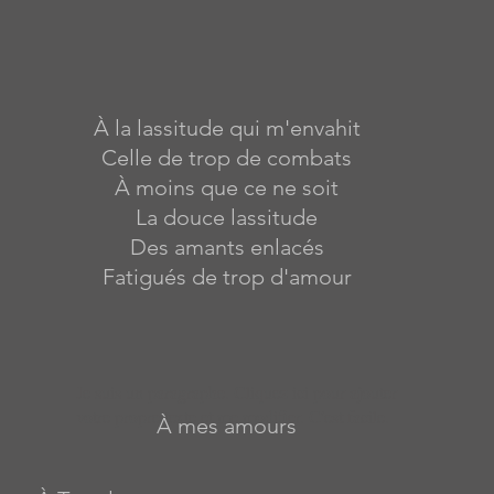
À la lassitude qui m'envahit
Celle de trop de combats
À moins que ce ne soit
La douce lassitude
Des amants enlacés
Fatigués de trop d'amour
Je suis un paragraphe. Cliquez ici pour ajouter
votre propre texte et me modifier. C'est facile.
À mes amours