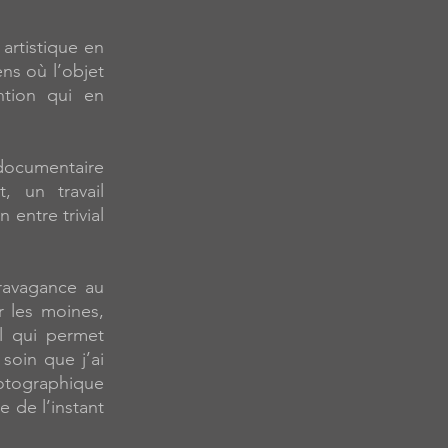
artistique en
ns où l’objet
ntion qui en
l documentaire
, un travail
 entre trivial
ravagance au
 les moines,
il qui permet
soin que j’ai
otographique
e de l’instant