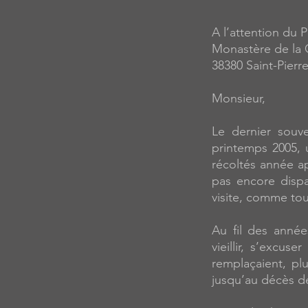
A l’attention du P
Monastère de la 
38380 Saint-Pierr
Monsieur,
Le dernier souv
printemps 2005, 
récoltés année a
pas encore disp
visite, comme tou
Au fil des années
vieillir, s’excus
remplaçaient, plu
jusqu’au décès de