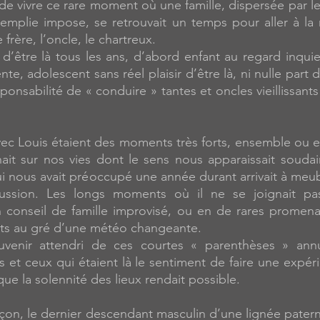
 de vivre ce rare moment où une famille, dispersée par le
remplie impose, se retrouvait un temps pour aller à la
le frère, l’oncle, le chartreux.
 d’être là tous les ans, d’abord enfant au regard inqui
e, adolescent sans réel plaisir d’être là, ni nulle part d’
ponsabilité de « conduire » tantes et oncles vieillissant
ec Louis étaient des moments très forts, ensemble ou en
nait sur nos vies dont le sens nous apparaissait souda
qui nous avait préoccupé une année durant arrivait à meu
ussion. Les longs moments où il ne se joignait p
n conseil de famille improvisé, ou en de rares promen
ts au gré d’une météo changeante.
venir attendri de ces courtes « parenthèses » annue
s et ceux qui étaient là le sentiment de faire une expér
 la solennité des lieux rendait possible.
arçon, le dernier descendant masculin d’une lignée pater