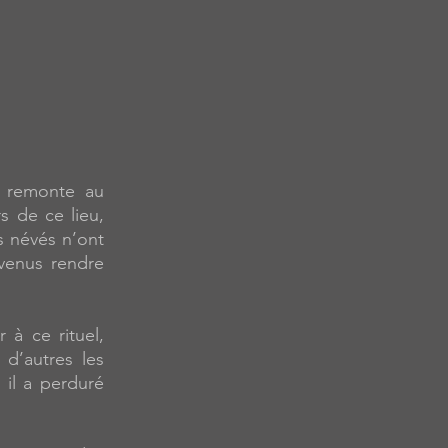
e remonte au
s de ce lieu,
s névés n’ont
venus rendre
 à ce rituel,
 d’autres les
 il a perduré