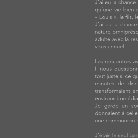
J’ai eu la chance
qu’une vie bien 
« Louis », le fils, 
J’ai eu la chance
nature omniprésent
adulte avec la res
vous annuel.
Les rencontres av
Il nous question
tout juste si ce 
minutes de disc
transformaient e
environs immédia
Je garde un sou
donnaient à celle
une communion que
J’étais le seul g