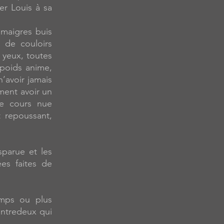
er Louis à sa
 maigres buis
 de couloirs
 yeux, toutes
repoids anime,
’avoir jamais
ment avoir un
ne cours nue
t repoussant,
sparue et les
ées faites de
emps ou plus
entredeux qui