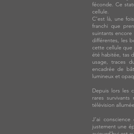
féconde. Ce stat
cellule.
C’est là, une fo
franchi que pre
suintants encore
différentes, les 
cette cellule que
été habitée, tas 
usage, traces d
encadrée de bâti
lumineux et opaqu
Depuis lors les 
rares survivants
télévision allum
J’ai conscience
justement une ép
aujourd’hui est a