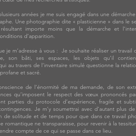
 plusieurs années je me suis engagé dans une démarche 
aphe. Une photographie dite « plasticienne » dans le se
résultant importe moins que la démarche et l’inte
onditions d’apparition.
que je m’adresse à vous : Je souhaite réaliser un travai
e, son bâti, ses espaces, les objets qu’il contient
 au travers de l’inventaire simulé questionne la relation
 profane et sacré.
t conscience de l’énormité de ma demande, de son ext
ences qu’imposent le respect des vœux prononcés par
nt parties du protocole d’expérience, fragile et subt
ontingences. Je m’y soumettrai avec d’autant plus de 
 de solitude et de temps pour que dans ce travail ph
e romantique ne transparaisse, pour revenir à la tessitur
endre compte de ce qui se passe dans ce lieu.