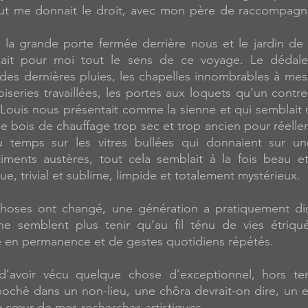
ut me donnait le droit, avec mon père de raccompagn
is la grande porte fermée derrière nous et le jardin de
nait pour moi tout le sens de ce voyage. Le dédale
 des dernières pluies, les chapelles innombrables à mes
boiseries travaillées, les portes aux loquets qu’un cont
 Louis nous présentait comme la sienne et qui semblait n
de bois de chauffage trop sec et trop ancien pour réelle
u temps sur les vitres bullées qui donnaient sur u
ments austères, tout cela semblait à la fois beau e
e, trivial et sublime, limpide et totalement mystérieux.
choses ont changé, une génération a pratiquement di
 ne semblent plus tenir qu’au fil ténu de vies étriqu
ée en permanence et de gestes quotidiens répétés.
 d’avoir vécu quelque chose d’exceptionnel, hors t
ochè dans un non-lieu, une chôra devrait-on dire, un 
u cœur de mes recherches artistiques.