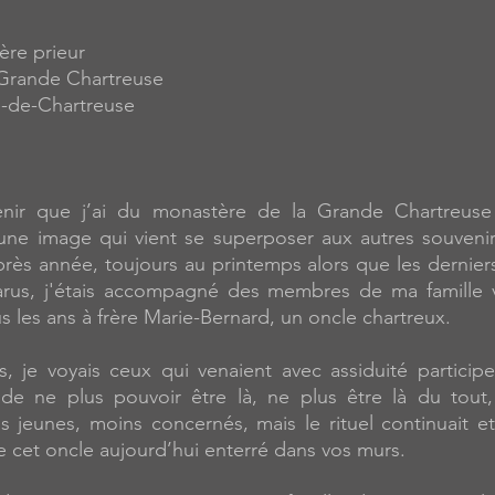
ère prieur
Grande Chartreuse
e-de-Chartreuse
enir que j’ai du monastère de la Grande Chartreus
une image qui vient se superposer aux autres souvenir
près année, toujours au printemps alors que les dernier
arus, j'étais accompagné des membres de ma famille 
s les ans à frère Marie-Bernard, un oncle chartreux.
, je voyais ceux qui venaient avec assiduité participer
er de ne plus pouvoir être là, ne plus être là du tout,
s jeunes, moins concernés, mais le rituel continuait et
 cet oncle aujourd’hui enterré dans vos murs.