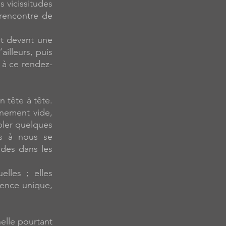
s vicissitudes
 rencontre de
et devant une
ailleurs, puis
s à ce rendez-
 tête à tête.
inement vide,
bler quelques
as à nous se
ades dans les
lles ; elles
ience unique,
nelle pourtant